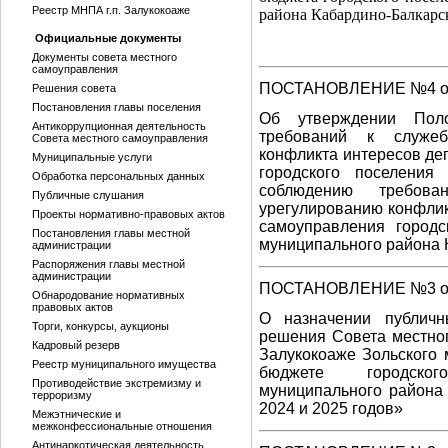
Реестр МНПА г.п. Залукокоаже
района Кабардино-Балкарск
Официальные документы
Документы совета местного
самоуправления
ПОСТАНОВЛЕНИЕ №4 от 
Решения совета
Постановления главы поселения
Об утверждении Пол
Антикоррупционная деятельность
требований к служе
Совета местного самоуправления
конфликта интересов де
Муниципальные услуги
городского поселения
Обработка персональных данных
соблюдению требов
Публичные слушания
урегулированию конфлик
Проекты нормативно-правовых актов
самоуправления городс
Постановления главы местной
муниципального района 
администрации
Распоряжения главы местной
администрации
ПОСТАНОВЛЕНИЕ №3 от 
Обнародование нормативных
правовых актов
О назначении публич
Торги, конкурсы, аукционы
решения Совета местног
Кадровый резерв
Залукокоаже Зольского
Реестр муниципального имущества
бюджете городского
Противодействие экстремизму и
муниципального района
терроризму
2024 и 2025 годов»
Межэтнические и
межконфессиональные отношения
Антинаркотическая деятельность