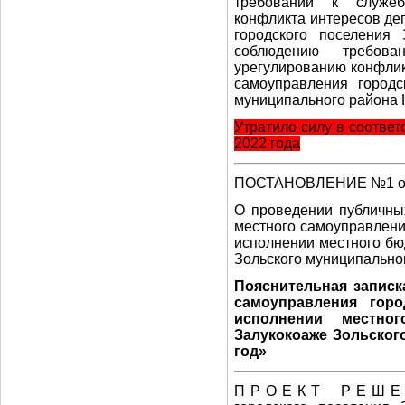
требований к служе
конфликта интересов де
городского поселения
соблюдению требов
урегулированию конфлик
самоуправления городс
муниципального района 
Утратило силу
в соответ
2022 года
ПОСТАНОВЛЕНИЕ №1 от 1
О проведении публичны
местного самоуправлени
исполнении местного бю
Зольского муниципально
Пояснительная записк
самоуправления горо
исполнении местног
Залукокоаже Зольског
год»
П Р О Е К Т Р Е Ш Е Н