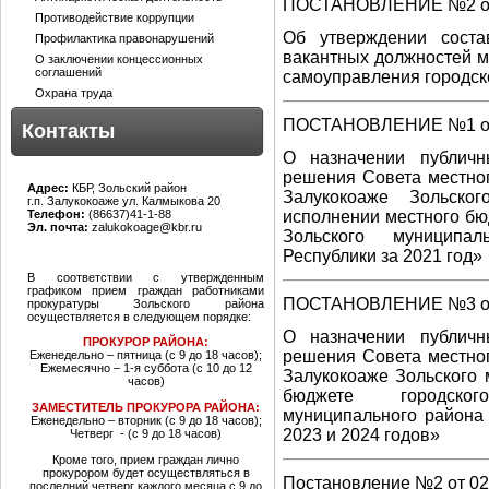
ПОСТАНОВЛЕНИЕ №2 от 
Противодействие коррупции
Об утверждении соста
Профилактика правонарушений
вакантных должностей м
О заключении концессионных
соглашений
самоуправления городск
Охрана труда
ПОСТАНОВЛЕНИЕ №1 от 
Контакты
О назначении публич
решения Совета местног
Адрес:
КБР, Зольский район
Залукокоаже Зольско
г.п. Залукокоаже ул. Калмыкова 20
Телефон:
(86637)41-1-88
исполнении местного бю
Эл. почта:
zalukokoage@kbr.ru
Зольского муниципал
Республики за 2021 год»
В соответствии с утвержденным
графиком прием граждан работниками
ПОСТАНОВЛЕНИЕ №3 от 
прокуратуры Зольского района
осуществляется в следующем порядке:
О назначении публич
ПРОКУРОР РАЙОНА:
решения Совета местног
Еженедельно – пятница (с 9 до 18 часов);
Ежемесячно – 1-я суббота (с 10 до 12
Залукокоаже Зольского
часов)
бюджете городского
ЗАМЕСТИТЕЛЬ ПРОКУРОРА РАЙОНА:
муниципального района
Еженедельно – вторник (с 9 до 18 часов);
2023 и 2024 годов»
Четверг - (с 9 до 18 часов)
Кроме того, прием граждан лично
прокурором будет осуществляться в
Постановление №2 от 02
последний четверг каждого месяца с 9 до