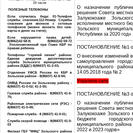
18 часов
О назначении публич
ПОЛЕЗНЫЕ ТЕЛЕФОНЫ
решения Совета местног
Если случилась беда: 01-Телефон
Залукокоаже Зольско
службы спасения;112-Номер Службы
исполнении местного бю
спасения для звонков с сотовых
телефонов (можно звонить без сим-
Зольского муниципал
карты и денег на счете);
Республики за 2020 год»
Если нарушаются права детей:
8(8662)42-58-8; 8(8662)42-59-72
_Уполномоченный при Главе КБР по
ПОСТАНОВЛЕНИЕ №1 от 
правам ребенка.
Телефоны "горячей линии" района:
О внесении изменений в
Единая дежурная диспетчерская
самоуправления городс
служба Зольского муниципального
района (ЕДДС)-8(86637) 41-2-03;
муниципального района
14.05.2018 года № 2
Отделение УФСБ России по КБР в
Зольском районе - 8(86637) 42-8-94;
Утратило силу
ОМВД России по Зольскому району -
8(86637) 41-0-02; 41-2-55;
Газовая служба района - 8(86637) 41-6-
ПОСТАНОВЛЕНИЕ №3 от 
75;
О назначении публич
Районные электрические сети (РЭС) -
8(86637) 41-0-49;
решения Совета местног
Залукокоаже Зольского
Пожарная служба - 8 (86637) 41-0-01;
бюджете городского
Служба скорой помощи - 8(86637) 41-0-
муниципального района
03
2022 и 2023 годов»
Филиал ГБУ "МФЦ" Зольского района